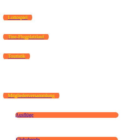
Lottospiel
Tine-Flugplatzlauf
Touristik
Mitgliederversammlung
Ausflüge
Clubabende